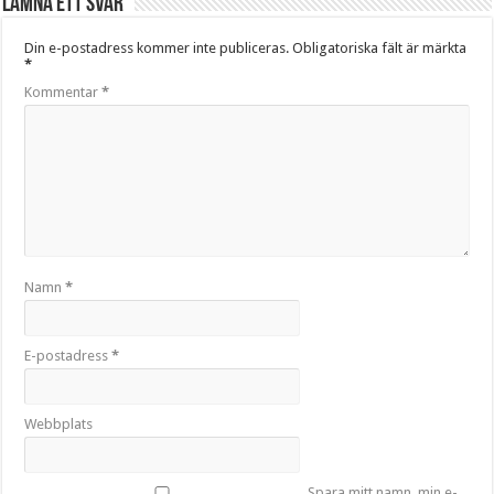
Lämna ett svar
Din e-postadress kommer inte publiceras.
Obligatoriska fält är märkta
*
Kommentar
*
Namn
*
E-postadress
*
Webbplats
Spara mitt namn, min e-