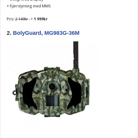
+ Fjärrstyrning med MMS
Pris:
2 149kr
->
1 999kr
2.
BolyGuard, MG983G-36M