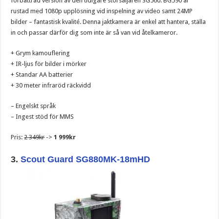
förbättrad version av den tidigare storsäljaren SG560. BG590 är
rustad med 1080p upplösning vid inspelning av video samt 24MP
bilder – fantastisk kvalité. Denna jaktkamera är enkel att hantera, ställa
in och passar därför dig som inte är så van vid åtelkameror.
+ Grym kamouflering
+ IR-ljus för bilder i mörker
+ Standar AA batterier
+ 30 meter infraröd räckvidd
– Engelskt språk
– Ingest stöd för MMS
Pris:
2 349kr
->
1 999kr
3.
Scout Guard SG880MK-18mHD