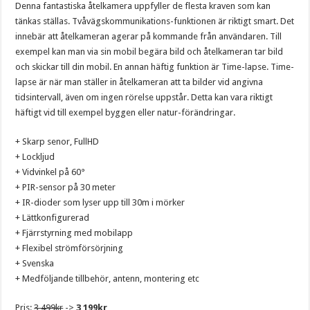
Denna fantastiska åtelkamera uppfyller de flesta kraven som kan
tänkas ställas. Tvåvägskommunikations-funktionen är riktigt smart. Det
innebär att åtelkameran agerar på kommande från användaren. Till
exempel kan man via sin mobil begära bild och åtelkameran tar bild
och skickar till din mobil. En annan häftig funktion är Time-lapse. Time-
lapse är när man ställer in åtelkameran att ta bilder vid angivna
tidsintervall, även om ingen rörelse uppstår. Detta kan vara riktigt
häftigt vid till exempel byggen eller natur-förändringar.
+ Skarp senor, FullHD
+ Lockljud
+ Vidvinkel på 60°
+ PIR-sensor på 30 meter
+ IR-dioder som lyser upp till 30m i mörker
+ Lättkonfigurerad
+ Fjärrstyrning med mobilapp
+ Flexibel strömförsörjning
+ Svenska
+ Medföljande tillbehör, antenn, montering etc
Pris:
3 499kr
->
3 199kr