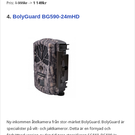
Pris:
1 999kr
->
1 149kr
4.
BolyGuard BG590-24mHD
Ny-inkommen åtelkamera från stor-märket BolyGuard. BolyGuard är
specialister på vilt- och jaktkameror. Detta är en förnyad och