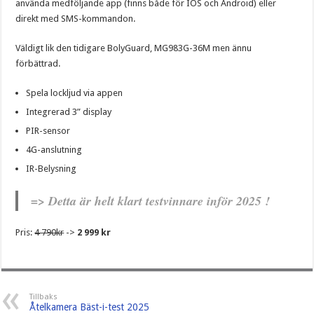
använda medföljande app (finns både för IOS och Android) eller
direkt med SMS-kommandon.
Väldigt lik den tidigare BolyGuard, MG983G-36M men ännu
förbättrad.
Spela lockljud via appen
Integrerad 3” display
PIR-sensor
4G-anslutning
IR-Belysning
=> Detta är helt klart testvinnare inför 2025 !
Pris:
4 790kr
->
2 999 kr
Tillbaks
Åtelkamera Bäst-i-test 2025