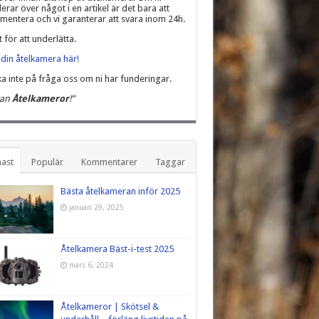
erar över något i en artikel är det bara att
entera och vi garanterar att svara inom 24h.
t för att underlätta.
din åtelkamera här!
a inte på fråga oss om ni har funderingar.
kan
Åtelkameror
!”
ast
Populär
Kommentarer
Taggar
Bästa åtelkameran inför 2025
januari 29, 2025
Åtelkamera Bäst-i-test 2025
mars 6, 2024
Åtelkameror | Skötsel &