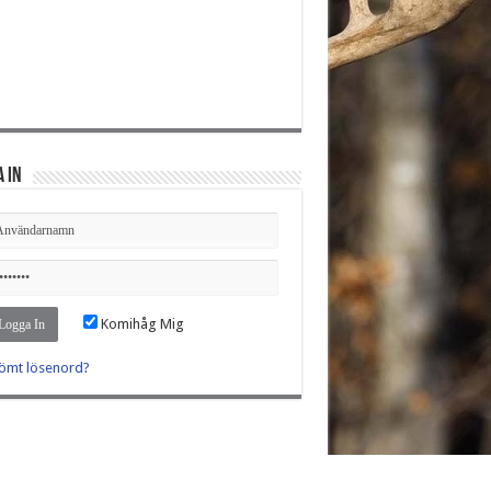
 in
Komihåg Mig
ömt lösenord?