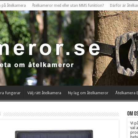
en på åtelkamera
Åtelkameror med eller utan MMS funktion?
Därför är åtelka
ra fungerar
Välj rätt åtelkamera
Ny lag om åtelkameror
Åtelkamera B
g
Om os
Vi p
val 
prod
behö