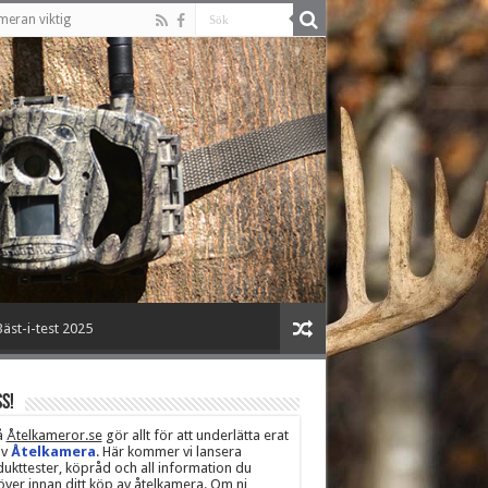
meran viktig
äst-i-test 2025
s!
å
Åtelkameror.se
gör allt för att underlätta erat
av
Åtelkamera
. Här kommer vi lansera
ukttester, köpråd och all information du
ver innan ditt köp av åtelkamera. Om ni