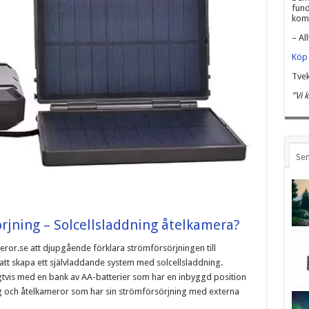
fund
komm
– All
Köp 
Tvek
”Vi 
Sen
rjning – Solcellsladdning åtelkamera?
eror.se att djupgående förklara strömförsörjningen till
att skapa ett självladdande system med solcellsladdning.
gtvis med en bank av AA-batterier som har en inbyggd position
g och åtelkameror som har sin strömförsörjning med externa