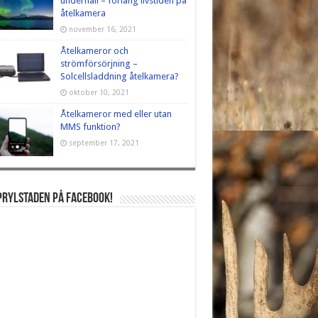
underhåll – förläng livstiden på
åtelkamera
november 16, 2021
Åtelkameror och
strömförsörjning –
Solcellsladdning åtelkamera?
oktober 10, 2021
Åtelkameror med eller utan
MMS funktion?
september 17, 2021
Prylstaden på Facebook!