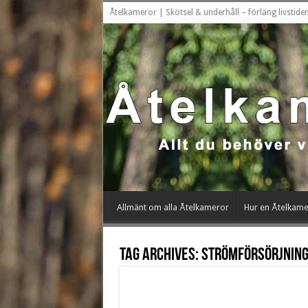
Åtelkameror | Skötsel & underhåll – förläng livstid
Allmänt om alla Åtelkameror
Hur en Åtelkame
Tag Archives:
Strömförsörjnin