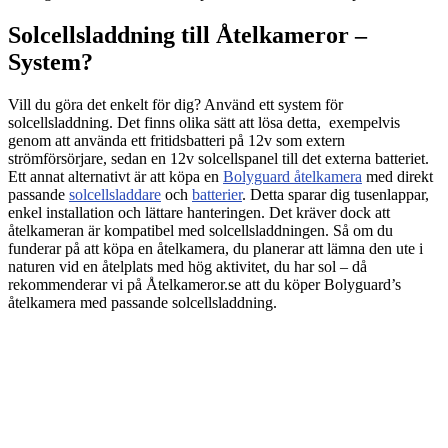
Solcellsladdning till Åtelkameror –
System?
Vill du göra det enkelt för dig? Använd ett system för
solcellsladdning. Det finns olika sätt att lösa detta, exempelvis
genom att använda ett fritidsbatteri på 12v som extern
strömförsörjare, sedan en 12v solcellspanel till det externa batteriet.
Ett annat alternativt är att köpa en
Bolyguard åtelkamera
med direkt
passande
solcellsladdare
och
batterier
. Detta sparar dig tusenlappar,
enkel installation och lättare hanteringen. Det kräver dock att
åtelkameran är kompatibel med solcellsladdningen. Så om du
funderar på att köpa en åtelkamera, du planerar att lämna den ute i
naturen vid en åtelplats med hög aktivitet, du har sol – då
rekommenderar vi på Åtelkameror.se att du köper Bolyguard’s
åtelkamera med passande solcellsladdning.