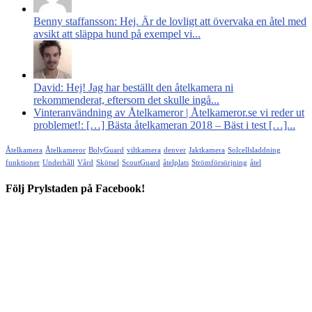
Benny staffansson: Hej. Är de lovligt att övervaka en åtel med
avsikt att släppa hund på exempel vi...
David: Hej! Jag har beställt den åtelkamera ni
rekommenderat, eftersom det skulle ingå...
Vinteranvändning av Åtelkameror | Åtelkameror.se vi reder ut
problemet!: […] Bästa åtelkameran 2018 – Bäst i test […]...
Åtelkamera
Åtelkameror
BolyGuard
viltkamera
denver
Jaktkamera
Solcellsladdning
funktioner
Underhåll
Vård
Skötsel
ScoutGuard
åtelplats
Strömförsörjning
åtel
Följ Prylstaden på Facebook!