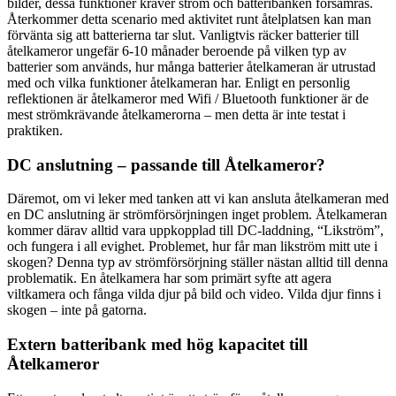
bilder, dessa funktioner kräver ström och batteribanken försämras.
Återkommer detta scenario med aktivitet runt åtelplatsen kan man
förvänta sig att batterierna tar slut. Vanligtvis räcker batterier till
åtelkameror ungefär 6-10 månader beroende på vilken typ av
batterier som används, hur många batterier åtelkameran är utrustad
med och vilka funktioner åtelkameran har. Enligt en personlig
reflektionen är åtelkameror med Wifi / Bluetooth funktioner är de
mest strömkrävande åtelkamerorna – men detta är inte testat i
praktiken.
DC anslutning – passande till Åtelkameror?
Däremot, om vi leker med tanken att vi kan ansluta åtelkameran med
en DC anslutning är strömförsörjningen inget problem. Åtelkameran
kommer därav alltid vara uppkopplad till DC-laddning, “Likström”,
och fungera i all evighet. Problemet, hur får man likström mitt ute i
skogen? Denna typ av strömförsörjning ställer nästan alltid till denna
problematik. En åtelkamera har som primärt syfte att agera
viltkamera och fånga vilda djur på bild och video. Vilda djur finns i
skogen – inte på gatorna.
Extern batteribank med hög kapacitet till
Åtelkameror