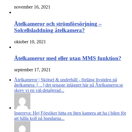
november 16, 2021
Åtelkameror och strömförsörjning –
Solcellsladdning åtelkamera?
oktober 10, 2021
Åtelkameror med eller utan MMS funktion?
september 17, 2021
Åtelkameror | Skötsel & underhåll - förläng livstiden på
åtelkamera: […] det senaste inlägget här på Åtelkameror.se
skrev vi en väl-detaljerad...
Ingereva: Hej Försöker hitta en liten kamera att ha i bilen för
att hålla koll på hundarna...