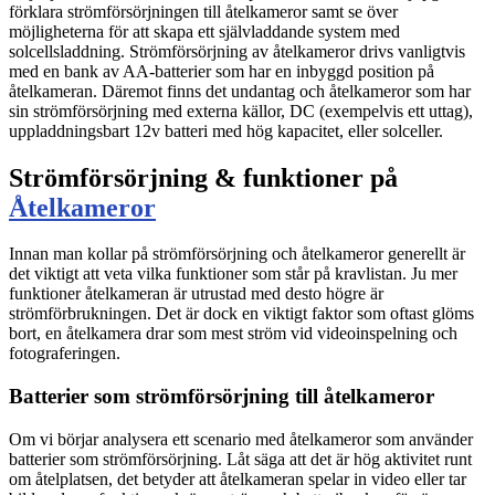
förklara strömförsörjningen till åtelkameror samt se över
möjligheterna för att skapa ett självladdande system med
solcellsladdning. Strömförsörjning av åtelkameror drivs vanligtvis
med en bank av AA-batterier som har en inbyggd position på
åtelkameran. Däremot finns det undantag och åtelkameror som har
sin strömförsörjning med externa källor, DC (exempelvis ett uttag),
uppladdningsbart 12v batteri med hög kapacitet, eller solceller.
Strömförsörjning & funktioner på
Åtelkameror
Innan man kollar på strömförsörjning och åtelkameror generellt är
det viktigt att veta vilka funktioner som står på kravlistan. Ju mer
funktioner åtelkameran är utrustad med desto högre är
strömförbrukningen. Det är dock en viktigt faktor som oftast glöms
bort, en åtelkamera drar som mest ström vid videoinspelning och
fotograferingen.
Batterier som strömförsörjning till åtelkameror
Om vi börjar analysera ett scenario med åtelkameror som använder
batterier som strömförsörjning. Låt säga att det är hög aktivitet runt
om åtelplatsen, det betyder att åtelkameran spelar in video eller tar