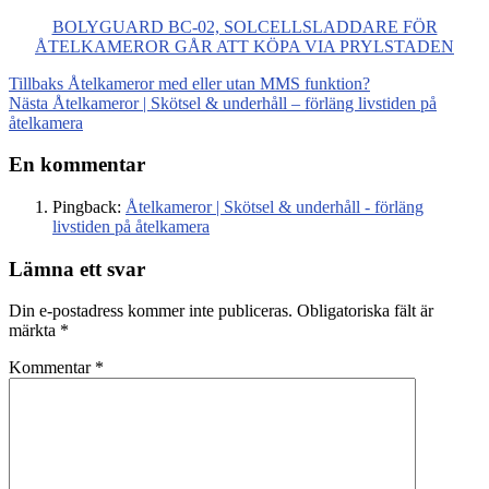
BOLYGUARD BC-02, SOLCELLSLADDARE FÖR
ÅTELKAMEROR GÅR ATT KÖPA VIA PRYLSTADEN
Tillbaks
Åtelkameror med eller utan MMS funktion?
Nästa
Åtelkameror | Skötsel & underhåll – förläng livstiden på
åtelkamera
En kommentar
Pingback:
Åtelkameror | Skötsel & underhåll - förläng
livstiden på åtelkamera
Lämna ett svar
Din e-postadress kommer inte publiceras.
Obligatoriska fält är
märkta
*
Kommentar
*