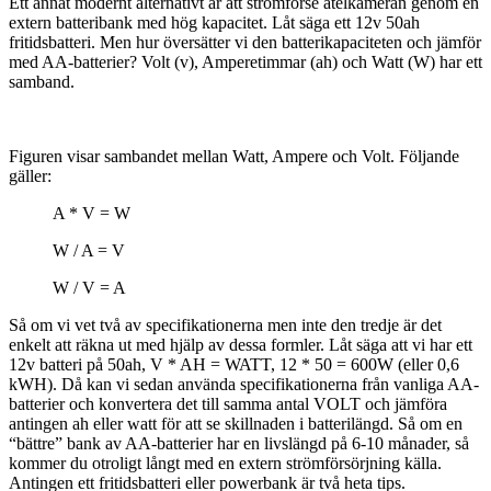
Ett annat modernt alternativt är att strömförse åtelkameran genom en
extern batteribank med hög kapacitet. Låt säga ett 12v 50ah
fritidsbatteri. Men hur översätter vi den batterikapaciteten och jämför
med AA-batterier? Volt (v), Amperetimmar (ah) och Watt (W) har ett
samband.
Figuren visar sambandet mellan Watt, Ampere och Volt. Följande
gäller:
A * V = W
W / A = V
W / V = A
Så om vi vet två av specifikationerna men inte den tredje är det
enkelt att räkna ut med hjälp av dessa formler. Låt säga att vi har ett
12v batteri på 50ah, V * AH = WATT, 12 * 50 = 600W (eller 0,6
kWH). Då kan vi sedan använda specifikationerna från vanliga AA-
batterier och konvertera det till samma antal VOLT och jämföra
antingen ah eller watt för att se skillnaden i batterilängd. Så om en
“bättre” bank av AA-batterier har en livslängd på 6-10 månader, så
kommer du otroligt långt med en extern strömförsörjning källa.
Antingen ett fritidsbatteri eller powerbank är två heta tips.