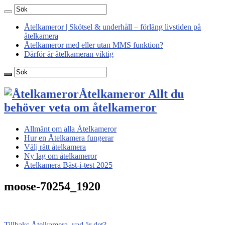
Åtelkameror | Skötsel & underhåll – förläng livstiden på
åtelkamera
Åtelkameror med eller utan MMS funktion?
Därför är åtelkameran viktig
Åtelkameror Allt du
behöver veta om åtelkameror
Allmänt om alla Åtelkameror
Hur en Åtelkamera fungerar
Välj rätt åtelkamera
Ny lag om åtelkameror
Åtelkamera Bäst-i-test 2025
moose-70254_1920
Tillbaks
Åtelkamera, vad är det?