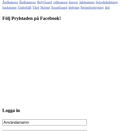
Åtelkamera
Åtelkameror
BolyGuard
viltkamera
denver
Jaktkamera
Solcellsladdning
funktioner
Underhåll
Vård
Skötsel
ScoutGuard
åtelplats
Strömförsörjning
åtel
Följ Prylstaden på Facebook!
Logga in