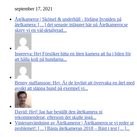
september 17, 2021
Åtelkameror | Skötsel & underhåll - förläng livstiden på
åtelkamera: […] det senaste inlägget här på Åtelkameror.se
skrev vi en väl-detaljerad...
Ingereva: Hej Försöker hitta en liten kamera att ha i bilen för
att hålla koll på hundarna...
Benny staffansson: Hej. Är de lovligt att övervaka en åtel med
avsikt att släppa hund på exempel vi...
David: Hej! Jag har beställt den åtelkamera ni
rekommenderat, eftersom det skulle ingå...
Vinteranvändning av Åtelkameror | Åtelkameror.se vi reder ut
problemet!: […] Bästa åtelkameran 2018 – Bäst i test […]...