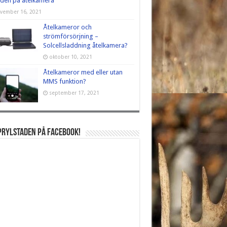
tiden på åtelkamera
vember 16, 2021
Åtelkameror och
strömförsörjning –
Solcellsladdning åtelkamera?
oktober 10, 2021
Åtelkameror med eller utan
MMS funktion?
september 17, 2021
Prylstaden på Facebook!