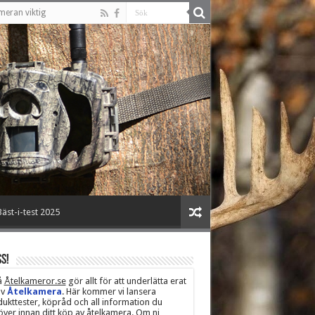
meran viktig
äst-i-test 2025
s!
å
Åtelkameror.se
gör allt för att underlätta erat
av
Åtelkamera
. Här kommer vi lansera
ukttester, köpråd och all information du
ver innan ditt köp av åtelkamera. Om ni