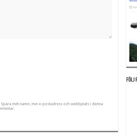
livs
no
Följ 
Spara mitt namn, min e-postadress och webbplats i denna
ommentar.