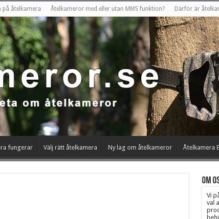
en på åtelkamera
Åtelkameror med eller utan MMS funktion?
Därför är åtelka
ra fungerar
Välj rätt åtelkamera
Ny lag om åtelkameror
Åtelkamera B
Om os
Vi p
val 
prod
behö