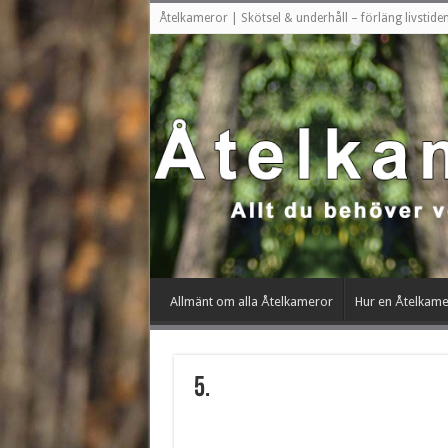
Åtelkameror | Skötsel & underhåll – förläng livstid
Allmänt om alla Åtelkameror
Hur en Åtelkame
5.