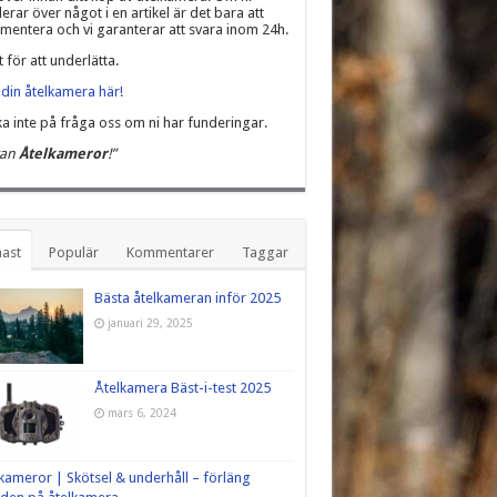
erar över något i en artikel är det bara att
entera och vi garanterar att svara inom 24h.
t för att underlätta.
din åtelkamera här!
a inte på fråga oss om ni har funderingar.
kan
Åtelkameror
!”
ast
Populär
Kommentarer
Taggar
Bästa åtelkameran inför 2025
januari 29, 2025
Åtelkamera Bäst-i-test 2025
mars 6, 2024
kameror | Skötsel & underhåll – förläng