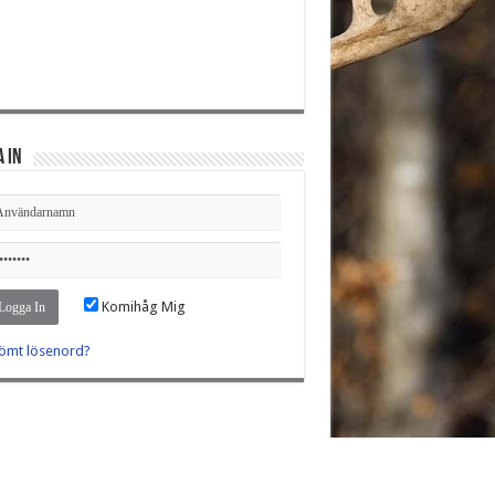
 in
Komihåg Mig
ömt lösenord?