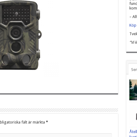
fund
komm
– All
Köp 
Tvek
”Vi 
Sen
ligatoriska fält är märkta
*
Åtel