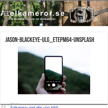
jason-blackeye-uLg_EtEPm64-unsplash
Tillbaks
Åtelkameror med eller utan MMS