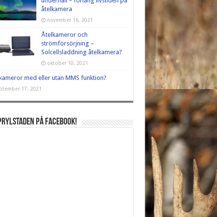
underhåll – förläng livstiden på
åtelkamera
november 16, 2021
Åtelkameror och
strömförsörjning –
Solcellsladdning åtelkamera?
oktober 10, 2021
kameror med eller utan MMS funktion?
ptember 17, 2021
Prylstaden på Facebook!