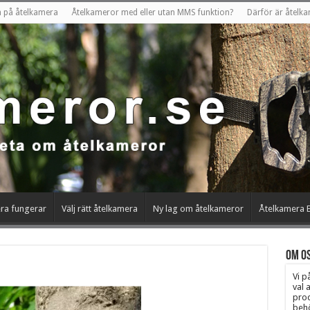
en på åtelkamera
Åtelkameror med eller utan MMS funktion?
Därför är åtelka
ra fungerar
Välj rätt åtelkamera
Ny lag om åtelkameror
Åtelkamera B
Om os
Vi p
val 
prod
behö