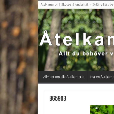
Åtelkameror | Skötsel & underhåll – förläng livstid
Allmänt om alla Åtelkameror
Hur en Åtelkame
bg5903