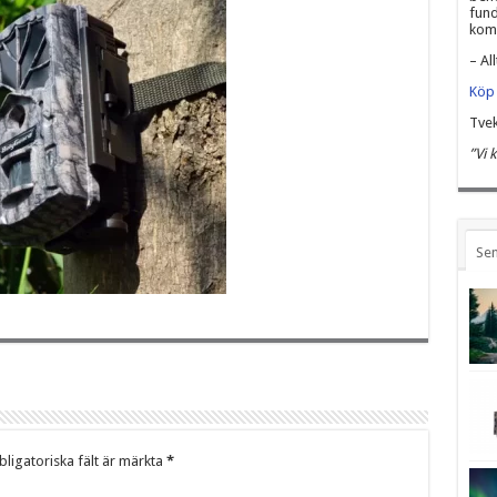
fund
komm
– All
Köp 
Tvek
”Vi 
Sen
ligatoriska fält är märkta
*