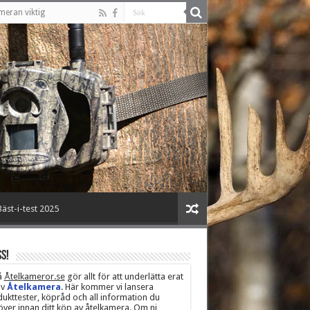
meran viktig
äst-i-test 2025
s!
å
Åtelkameror.se
gör allt för att underlätta erat
av
Åtelkamera
. Här kommer vi lansera
ukttester, köpråd och all information du
ver innan ditt köp av åtelkamera. Om ni