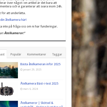
erar över något i en artikel är det bara att
entera och vi garanterar att svara inom 24h.
t för att underlätta.
din åtelkamera här!
a inte på fråga oss om ni har funderingar.
kan
Åtelkameror
!”
ast
Populär
Kommentarer
Taggar
Bästa åtelkameran inför 2025
januari 29, 2025
Åtelkamera Bäst-i-test 2025
mars 6, 2024
Åtelkameror | Skötsel &